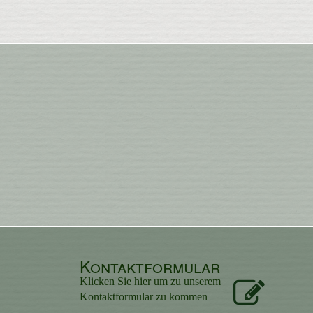
Kontaktformular
Klicken Sie hier um zu unserem
Kon­takt­for­mu­lar zu kommen