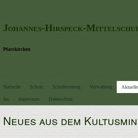
Johannes-Hirspeck-Mittelschu
Pfarrkirchen
Startseite
Schule
Schulberatung
Verwaltung
Aktuelle
Jas
Impressum
Datenschutz
Neues aus dem Kultusmin