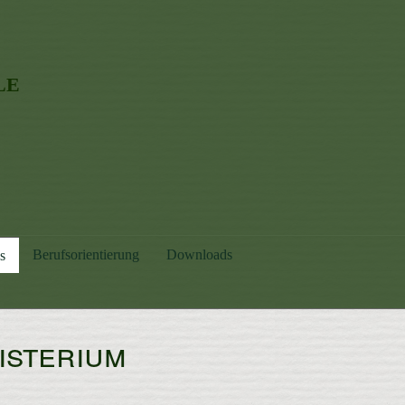
le
Berufsorientierung
Downloads
s
isterium