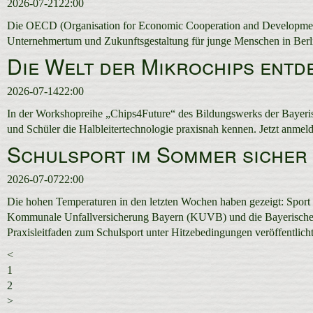
2026-07-21
22:00
Die OECD (Organisation for Economic Cooperation and Development
Unternehmertum und Zukunftsgestaltung für junge Menschen in Berl
Die Welt der Mikrochips entd
2026-07-14
22:00
In der Workshopreihe „Chips4Future“ des Bildungswerks der Bayeris
und Schüler die Halbleitertechnologie praxisnah kennen. Jetzt anmel
Schulsport im Sommer sicher 
2026-07-07
22:00
Die hohen Temperaturen in den letzten Wochen haben gezeigt: Sport
Kommunale Unfallversicherung Bayern (KUVB) und die Bayerische 
Praxisleitfaden zum Schulsport unter Hitzebedingungen veröffentlicht
<
1
2
>