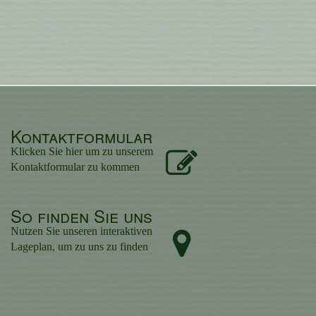
Kontaktformular
Klicken Sie hier um zu unserem
Kon­takt­for­mu­lar zu kommen
So finden Sie uns
Nutzen Sie unseren interaktiven
La­ge­plan, um zu uns zu finden